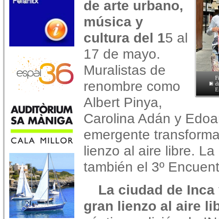
de arte urbano,
música y
cultura del 1
5 al
17 de mayo.
Muralistas de
F
renombre como
d
E
Albert Pinya,
Carolina Adán y Edoar
emergente transforma
lienzo al aire libre. L
también el 3º Encuentr
La ciudad de Inca 
gran lienzo al aire li