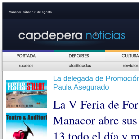
Manacor, sábado 8 de agosto
La delegada de Promoción
Paula Asegurado
La V Feria de Fo
Manacor abre sus 
13 todo el día y 