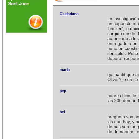
Ciudadano
La investigación
un supuesto ata
‘hacker’, lo úni
surgido desde d
autorizado a lo
entregado a un t
pone en cuestió
sensibles. Pese 
depurar respons
maria
qui ha dit que 
Oliver? jo en s
pep
pobre chico, le
las 200 demanda
bel
pregunto vox po
las que hay, y n
demas son fuego
de demandas, es