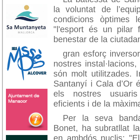
la voluntat de l’equ
condicions òptimes le
"l'esport és un pilar
benestar de la ciutada
gran esforç inversor
nostres instal·lacions
són molt utilitzades.
Santanyí i Cala d’Or é
els nostres usuaris
eficients i de la màxima
Per la seva banda,
Bonet, ha subratllat l
en ambdós nuclis: "El