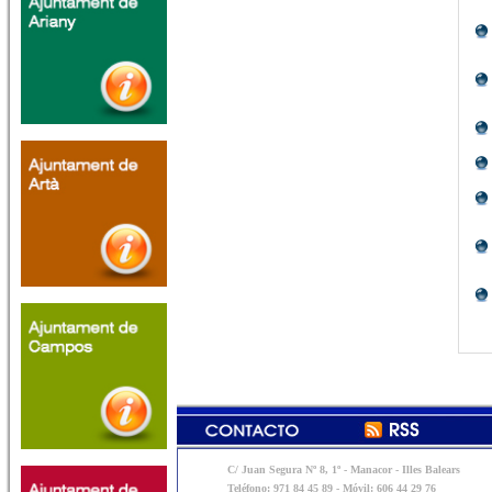
C/ Juan Segura Nº 8, 1º - Manacor - Illes Balears
Teléfono: 971 84 45 89 - Móvil: 606 44 29 76