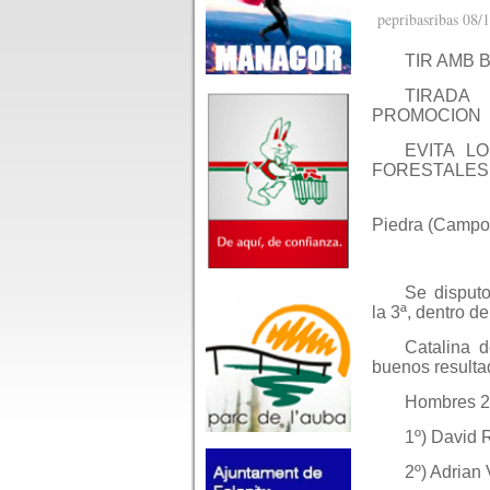
pepribasribas 08/
TIR AMB 
TIR
PROMOCION
EVITA L
FORESTALES
Piedra (Campo
Se disputo
la 3ª, dentro d
Catalina 
buenos resultad
Hombres 2
1º) David 
2º) Adrian