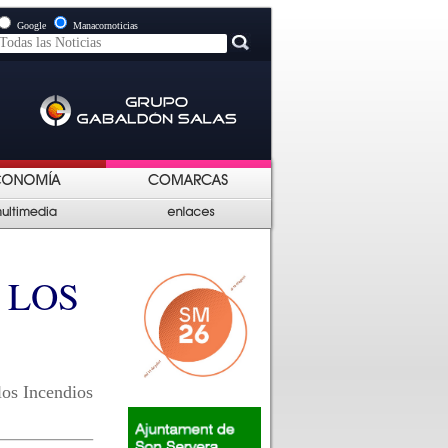
Google
Manacornoticias
 LOS
 los Incendios