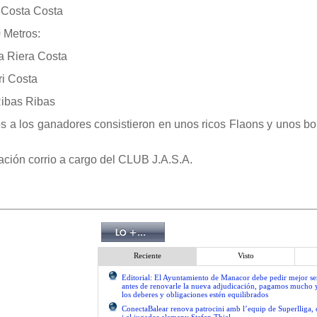
o Costa Costa
 Metros:
na Riera Costa
ri Costa
Ribas Ribas
s a los ganadores consistieron en unos ricos Flaons y unos bo
ación corrio a cargo del CLUB J.A.S.A.
Reciente
Visto
Editorial: El Ayuntamiento de Manacor debe pedir mejor 
antes de renovarle la nueva adjudicación, pagamos mucho 
los deberes y obligaciones estén equilibrados
ConectaBalear renova patrocini amb l’equip de Superlliga, 