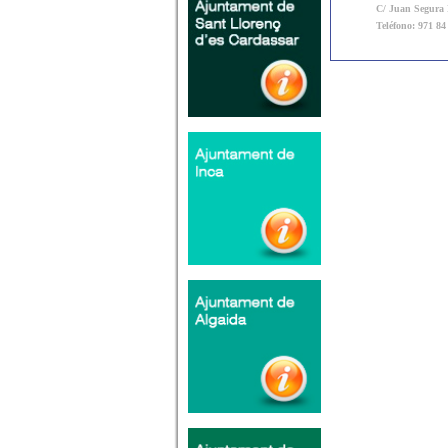
C/ Juan Segura N
Teléfono: 971 84