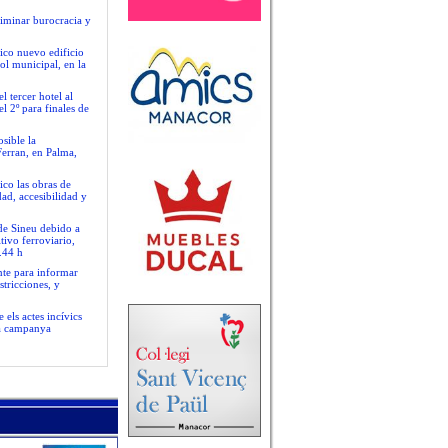
liminar burocracia y
ico nuevo edificio
ol municipal, en la
 tercer hotel al
l 2º para finales de
sible la
Ferran, en Palma,
ico las obras de
ad, accesibilidad y
 de Sineu debido a
tivo ferroviario,
.44 h
nte para informar
stricciones, y
 els actes incívics
va campanya