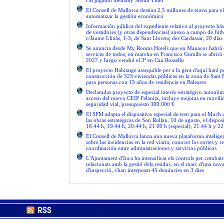
i al jugador alemany Stefan Thiel
El Consell de Mallorca destina 2,5 millones de euros para e
automatizar la gestión económica
Información pública del expediente relativo al proyecto bás
de vestidores (y otras dependencias) anexo a campo de fútb
c/Jaume Llinàs, 1-3, de Sant Llorenç des Cardassar, 20 días
Se anuncia desde My Rooms Hotels que en Manacor habrá el
servicio de todos, en marcha en Francisco Gomila se abrirá e
2027 y luego vendrá el 3º en Can Rossello
El proyecto Habitatge assequible per a la gent d'aquí hará po
construcción de 323 viviendas públicas en la zona de Sant 
para personas con 15 años de residencia en Baleares
Declaradas proyecto de especial interés estratégico autonóm
acceso del nuevo CEIP Felanitx, incluye mejoras en movilid
seguridad vial, presupuesto 300.000 €
El SFM adapta el dispositivo especial de tren para el Much
las obras estratégicas de Son Rullan, 10 de agosto, el disposi
18.44 h, 19.44 h, 20.44 h, 21.00 h (especial), 21.44 h y 22
El Consell de Mallorca lanza una nueva plataforma intelige
sobre las incidencias en la red viaria, conocer los cortes y re
coordinación entre administraciones y servicios públicos
L'Ajuntament d'Inca ha intensificat els controls per combatre
relacionats amb la gestió dels residus, en el marc d'una no
d'inspecció, s'han interposat 45 denúncies en 3 dies