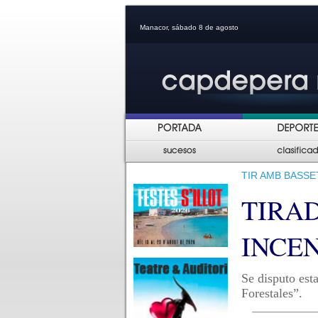
Manacor, sábado 8 de agosto
TIR AMB BASSE
TIRA
INCE
Se disputo esta
Forestales”.