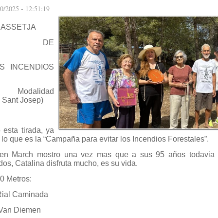
10/2025 - 12:51:19
BASSETJA
ADA DE
OS INCENDIOS
Modalidad
 Sant Josep)
 esta tirada, ya
e lo que es la “Campaña para evitar los Incendios Forestales”.
den March mostro una vez mas que a sus 95 años todavia
os, Catalina disfruta mucho, es su vida.
0 Metros:
Rial Caminada
 Van Diemen