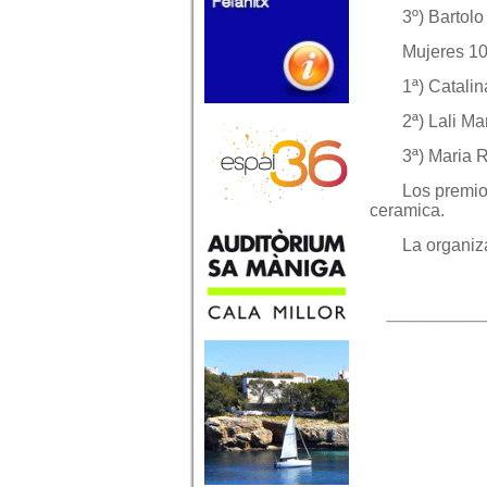
3º) Bartol
Mujeres 10
1ª) Catali
2ª) Lali Ma
3ª) Maria 
Los premio
ceramica.
La organiz