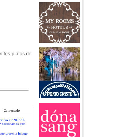
nitos platos de
Comentado
servicio a ENDESA
y necesitamos que
que presenta imatge